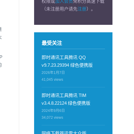
权限或
加入会员
免积分高速下载
（未注册用户请先
注册
）。
进
大
最受关注
P
即时通讯工具腾讯 QQ
的
v9.7.23.29394 绿色便携版
2026年1月7日
41,045
views
即时通讯工具腾讯 TIM
v3.4.8.22124 绿色便携版
2024年9月6日
34,072
views
网络下载器迅雷大众版