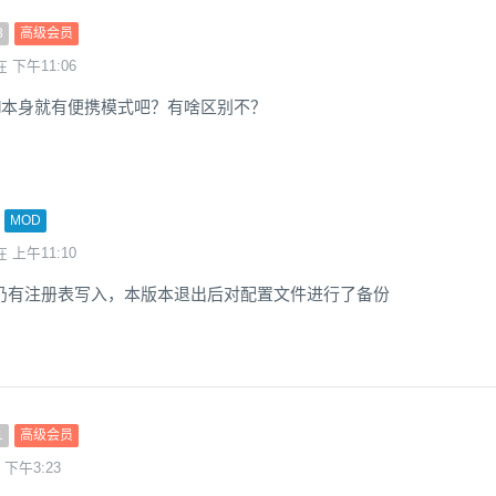
3
高级会员
在 下午11:06
mand本身就有便携模式吧？有啥区别不？
MOD
在 上午11:10
仍有注册表写入，本版本退出后对配置文件进行了备份
1
高级会员
 下午3:23