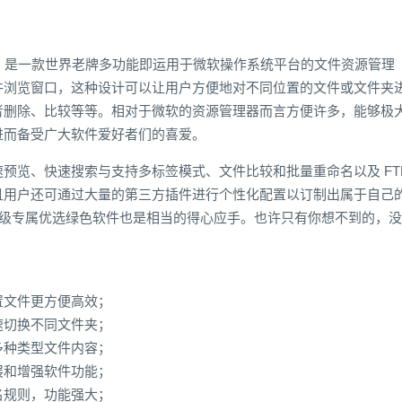
简称：TC，是一款世界老牌多功能即运用于微软操作系统平台的文件资源管理
件浏览窗口，这种设计可以让用户方便地对不同位置的文件或文件夹
者删除、比较等等。相对于微软的资源管理器而言方便许多，能够极
进而备受广大软件爱好者们的喜爱。
拥有文件快速预览、快速搜索与支持多标签模式、文件比较和批量重命名以及 FT
且用户还可通过大量的第三方插件进行个性化配置以订制出属于自己
界级专属优选绿色软件也是相当的得心应手。也许只有你想不到的，没
置文件更方便高效；
速切换不同文件夹；
多种类型文件内容；
展和增强软件功能；
名规则，功能强大；