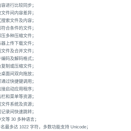
内容进行比较同步；
改文件间内容差异；
式搜索文件及内容；
到符合条件的文件；
解压多种压缩文件；
务器上传下载文件；
割文件及合并文件；
件编码及解码格式；
台复制或压缩文件；
及桌面间双向拖放；
可通过快捷键调用；
直接启动应用程序；
具栏和菜单等资源；
问文件系统及资源；
问记录间快速跳转；
等 30 多种语言；
名最多达 1022 字符，多数功能支持 Unicode；