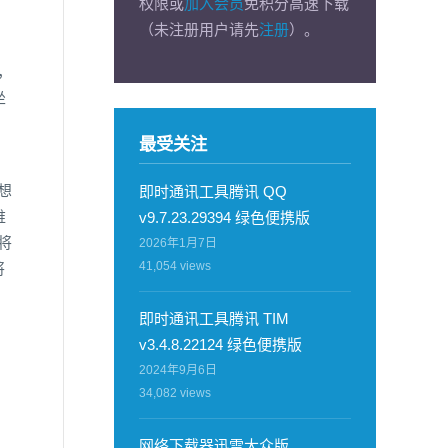
权限或
加入会员
免积分高速下载
（未注册用户请先
注册
）。
x，
坐
最受关注
想
即时通讯工具腾讯 QQ
维
v9.7.23.29394 绿色便携版
将
2026年1月7日
41,054
views
将
即时通讯工具腾讯 TIM
v3.4.8.22124 绿色便携版
2024年9月6日
34,082
views
网络下载器迅雷大众版