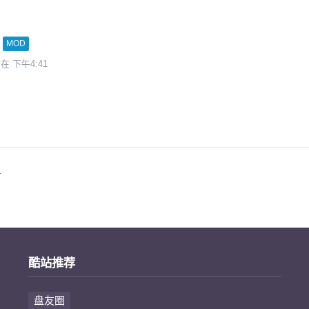
MOD
 在 下午4:41
册
酷站推荐
盘友圈