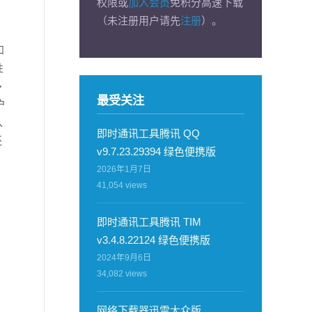
权限或
加入会员
免积分高速下载
（未注册用户请先
注册
）。
和
性
多
最受关注
户
入
即时通讯工具腾讯 QQ
还
v9.7.23.29394 绿色便携版
2026年1月7日
41,054
views
即时通讯工具腾讯 TIM
v3.4.8.22124 绿色便携版
2024年9月6日
34,082
views
网络下载器迅雷大众版