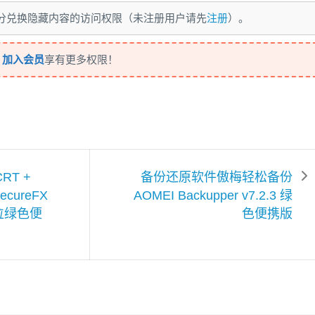
 积分兑换隐藏内容的访问权限（未注册用户请先
注册
）。
，
加入会员
享有更多权限！
RT +
备份还原软件傲梅轻松备份
ecureFX
AOMEI Backupper v7.2.3 绿
4 位绿色便
色便携版