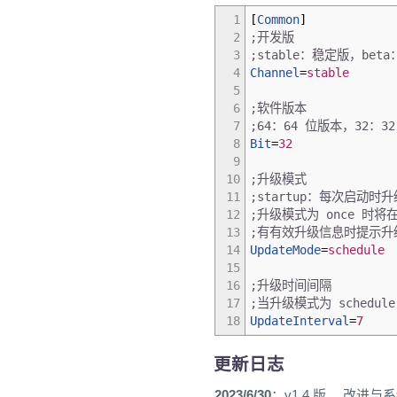
1
[
Common
]
2
;开发版
3
;stable：稳定版，bet
4
Channel
=
stable
5
6
;软件版本
7
;64：64 位版本，32：3
8
Bit
=
32
9
10
;升级模式
11
;startup：每次启动时
12
;升级模式为 once 时将
13
;有有效升级信息时提示
14
UpdateMode
=
schedule
15
16
;升级时间间隔
17
;当升级模式为 schedu
18
UpdateInterval
=
7
更新日志
2023/6/30
：v1.4 版， 改进