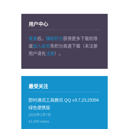
用户中心
登录
后，
赚取积分
获得更多下载权限
或
加入会员
免积分高速下载（未注册
用户请先
注册
）。
最受关注
即时通讯工具腾讯 QQ v9.7.23.29394
绿色便携版
2026年1月7日
41,045
views