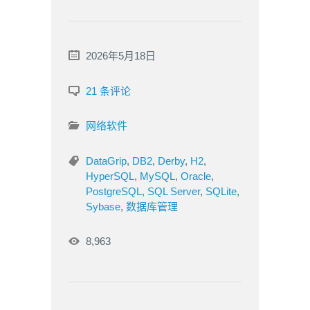
2026年5月18日
21 条评论
网络软件
DataGrip
,
DB2
,
Derby
,
H2
,
HyperSQL
,
MySQL
,
Oracle
,
PostgreSQL
,
SQL Server
,
SQLite
,
Sybase
,
数据库管理
8,963