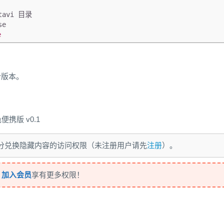
tavi 目录
se
e
个版本。
色便携版 v0.1
 积分兑换隐藏内容的访问权限（未注册用户请先
注册
）。
，
加入会员
享有更多权限！