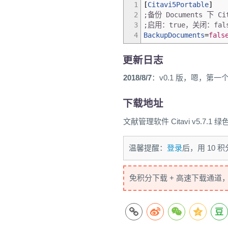
1
[
Citavi5Portable
]
2
;备份 Documents 下 Ci
3
;启用：true，关闭：fal
4
BackupDocuments
=
fals
更新日志
2018/8/7
：v0.1 版，嗯，第一
下载地址
文献管理软件 Citavi v5.7.1 绿
温馨提醒：
登录
后，用 10
免积分下载 + 高速下载通道