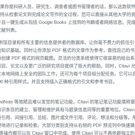
件，如果你是科研人员、研究生、调查者或图书管理者的话，那么这款软
i 支持从检索论文到完成论文写作的全过程，您可以直接从其他大学的
键生成从包括 Google Books 上找到的书籍或者网络信息。完
文献列表。
00 个图书馆目录和所有主要的信息提供者的数据库。让你毫不费力的抓住引
知识基础。同时让你添加 PDF 格式的文章作为参考，查找自己的书
创建 PDF 格式的网页截图。灵活的分类系统使得它很容易的给出系
、论文以及更广泛的研究项目提供了极大的帮助。同时，Citavi 
在本地网络上安全的团队工作，还可为每个项目组分配任务。它可以
000 种引用样式。并且支持插入正确格式的引文和参考书目。
dNote 等简陋且难以发觉的笔记功能，Citavi 的笔记笔记功能堪称豪
者说知识条目的建立、管理和维护具有与题录信息同等的重要地位。Citavi
接引用、间接引用、总结、图片或文件引用、评论、想法和分级等。
地进行记录和检索。大部分类别支持从右侧的 PDF 预览列中快速建
操作都可以在 Citavi 窗口中完成。使用 Citavi 可以不再依赖独立的