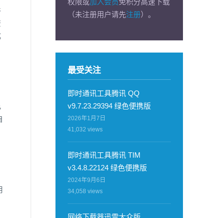
权限或
加入会员
免积分高速下载
件
（未注册用户请先
注册
）。
资
成
最受关注
即时通讯工具腾讯 QQ
v9.7.23.29394 绿色便携版
允
2026年1月7日
自
41,032
views
即时通讯工具腾讯 TIM
v3.4.8.22124 绿色便携版
2024年9月6日
用
34,058
views
网络下载器迅雷大众版