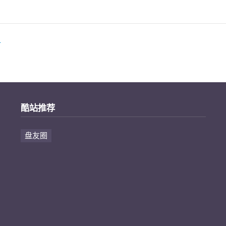
册
酷站推荐
盘友圈