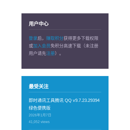
用户中心
登录
后，
赚取积分
获得更多下载权限
或
加入会员
免积分高速下载（未注册
用户请先
注册
）。
最受关注
即时通讯工具腾讯 QQ v9.7.23.29394
绿色便携版
2026年1月7日
41,052
views