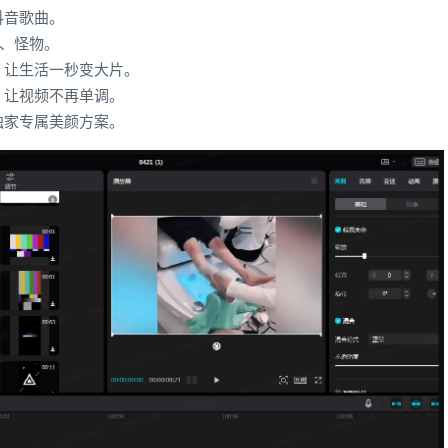
抖音歌曲。
叔、怪物。
，让生活一秒变大片。
，让视频不再单调。
独家专属美颜方案。