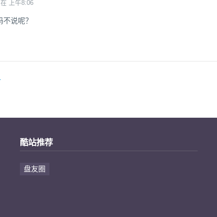
 在 上午8:06
码不说呢？
册
酷站推荐
盘友圈