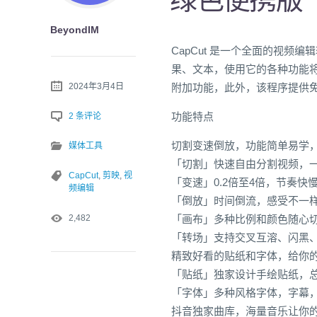
BeyondIM
CapCut 是一个全面的视
果、文本，使用它的各种功能将音
2024年3月4日
附加功能，此外，该程序提供
功能特点
2 条评论
切割变速倒放，功能简单易学
媒体工具
「切割」快速自由分割视频，
CapCut
,
剪映
,
视
「变速」0.2倍至4倍，节奏快
频编辑
「倒放」时间倒流，感受不一
2,482
「画布」多种比例和颜色随心
「转场」支持交叉互溶、闪黑
精致好看的贴纸和字体，给你
「贴纸」独家设计手绘贴纸，
「字体」多种风格字体，字幕
抖音独家曲库，海量音乐让你的