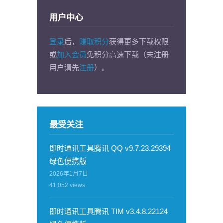
用户中心
登录
后，
赚取积分
获得更多下载权限
或
加入会员
免积分高速下载（未注册
用户请先
注册
）。
最受关注
即时通讯工具腾讯 QQ v9.7.23.29394
绿色便携版
2026年1月7日
41,052
views
即时通讯工具腾讯 TIM v3.4.8.22124