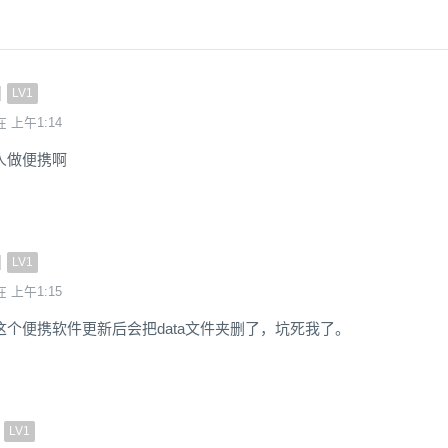
d
LV1
在 上午1:14
人做便携啊
d
LV1
在 上午1:15
个便携软件更新后会把data文件夹删了，坑死我了。
LV1