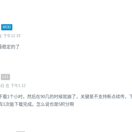
MOD
在 下午12:33
最稳定的了
LV1
6日 在 下午1:12
，下载1个小时，然后在90几的时候就崩了，关键是不支持断点续传，
有1次能下载完成。怎么说也是5积分啊