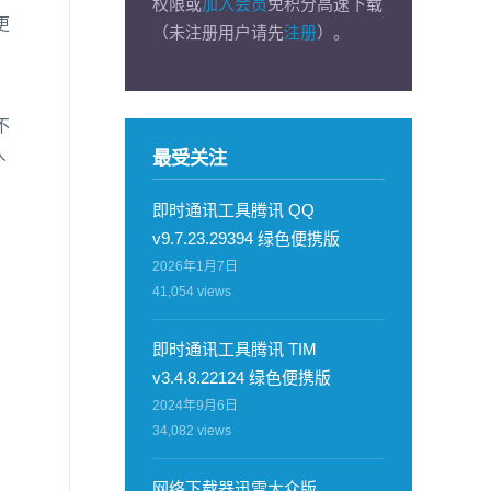
权限或
加入会员
免积分高速下载
更
（未注册用户请先
注册
）。
，
不
人
最受关注
即时通讯工具腾讯 QQ
v9.7.23.29394 绿色便携版
2026年1月7日
41,054
views
即时通讯工具腾讯 TIM
v3.4.8.22124 绿色便携版
2024年9月6日
34,082
views
网络下载器迅雷大众版