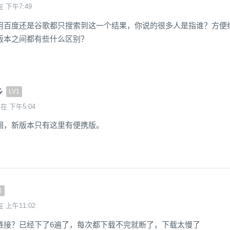
在 下午7:49
用百度还是谷歌都只搜索到这一个结果，你说的很多人是指谁？方便
版本之间都有些什么区别？
乡
LV1
 在 下午5:04
圈，新版本只有这里有便携版。
1
在 上午11:02
链接？已经下了6遍了，每次都下载不完就断了，下载太慢了