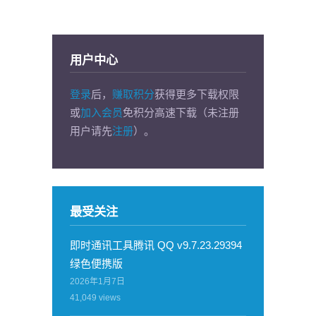
用户中心
登录
后，
赚取积分
获得更多下载权限
或
加入会员
免积分高速下载（未注册
用户请先
注册
）。
最受关注
即时通讯工具腾讯 QQ v9.7.23.29394
绿色便携版
2026年1月7日
41,049
views