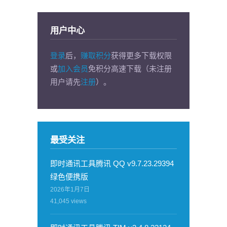
用户中心
登录
后，
赚取积分
获得更多下载权限
或
加入会员
免积分高速下载（未注册
用户请先
注册
）。
最受关注
即时通讯工具腾讯 QQ v9.7.23.29394
绿色便携版
2026年1月7日
41,045
views