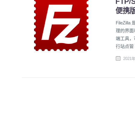
FTP/S
便携
FileZ
理的界面
端工具，
行站点管 
2021