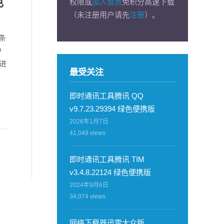
色
权限或
加入会员
免积分高速下载
（未注册用户请先
注册
）。
有条
户
进
最受关注
即时通讯工具腾讯 QQ
v9.7.23.29394 绿色便携版
2026年1月7日
41,049
views
即时通讯工具腾讯 TIM
v3.4.8.22124 绿色便携版
2024年9月6日
34,074
views
网络下载器迅雷大众版