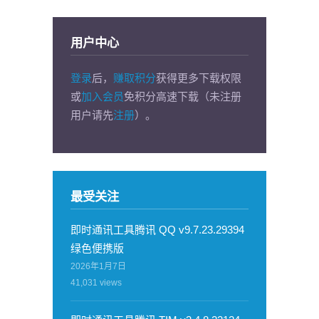
用户中心
登录
后，
赚取积分
获得更多下载权限
或
加入会员
免积分高速下载（未注册
用户请先
注册
）。
最受关注
即时通讯工具腾讯 QQ v9.7.23.29394
绿色便携版
2026年1月7日
41,031
views