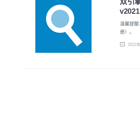
双引擎病
v202
温馨提醒
册）。
2022