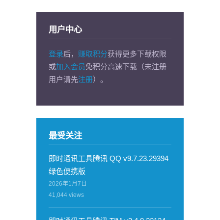
用户中心
登录
后，
赚取积分
获得更多下载权限
或
加入会员
免积分高速下载（未注册
用户请先
注册
）。
最受关注
即时通讯工具腾讯 QQ v9.7.23.29394
绿色便携版
2026年1月7日
41,044
views