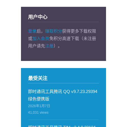
用户中心
登录
后，
赚取积分
获得更多下载权限
或
加入会员
免积分高速下载（未注册
用户请先
注册
）。
最受关注
即时通讯工具腾讯 QQ v9.7.23.29394
绿色便携版
2026年1月7日
41,031
views