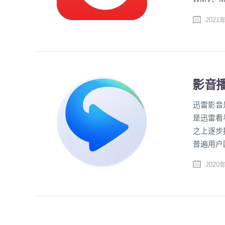
2021
影音播
迅雷影音
是迅雷看
之上逐步
普遍用户困
2020