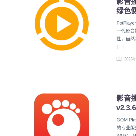
影音播放
绿色
PotPl
一代影音
性，虽然打
[…]
2023
影音播放
v2.3
GOM P
的专业版升
WMV、M