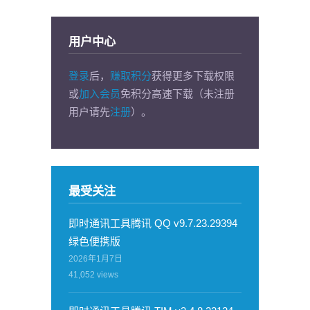
用户中心
登录
后，
赚取积分
获得更多下载权限
或
加入会员
免积分高速下载（未注册
用户请先
注册
）。
最受关注
即时通讯工具腾讯 QQ v9.7.23.29394
绿色便携版
2026年1月7日
41,052
views