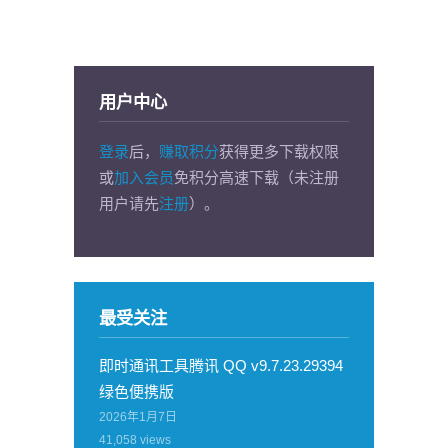
用户中心
登录
后，
赚取积分
获得更多下载权限
或
加入会员
免积分高速下载（未注册
用户请先
注册
）。
最受关注
即时通讯工具腾讯 QQ v9.7.23.29394
绿色便携版
2026年1月7日
41,058
views