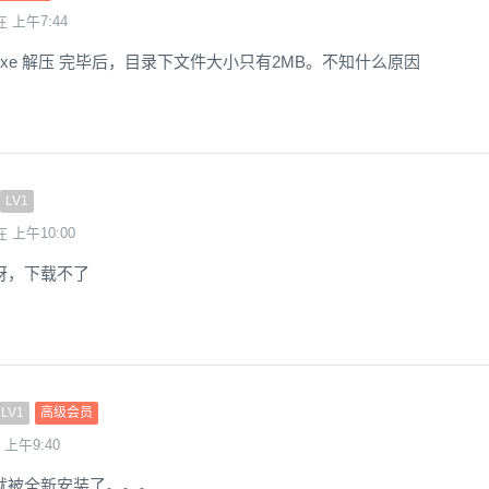
在 上午7:44
xe 解压 完毕后，目录下文件大小只有2MB。不知什么原因
LV1
在 上午10:00
呀，下载不了
LV1
高级会员
 上午9:40
就被全新安装了。。。