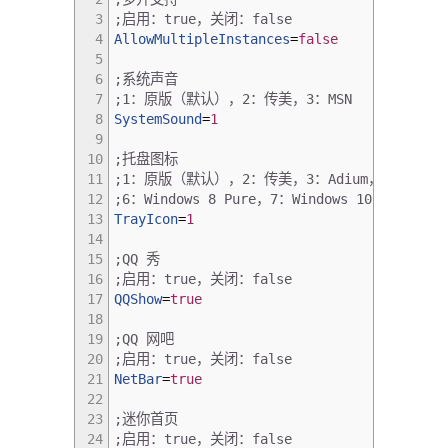
3
;启用：true，关闭：false
4
AllowMultipleInstances
=
false
5
6
;系统声音
7
;1：原版（默认），2：传美，3：MSN
8
SystemSound
=
1
9
10
;托盘图标
11
;1：原版（默认），2：传美，3：Adium，4：Windows 7
12
;6：Windows 8 Pure，7：Windows 10 Style
13
TrayIcon
=
1
14
15
;QQ 秀
16
;启用：true，关闭：false
17
QQShow
=
true
18
19
;QQ 网吧
20
;启用：true，关闭：false
21
NetBar
=
true
22
23
;迷你首页
24
;启用：true，关闭：false