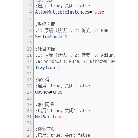
3
;启用：true，关闭：false
4
AllowMultipleInstances
=
false
5
6
;系统声音
7
;1：原版（默认），2：传美，3：MSN
8
SystemSound
=
1
9
10
;托盘图标
11
;1：原版（默认），2：传美，3：Adium，4：Windows 7
12
;6：Windows 8 Pure，7：Windows 10 Style
13
TrayIcon
=
1
14
15
;QQ 秀
16
;启用：true，关闭：false
17
QQShow
=
true
18
19
;QQ 网吧
20
;启用：true，关闭：false
21
NetBar
=
true
22
23
;迷你首页
24
;启用：true，关闭：false