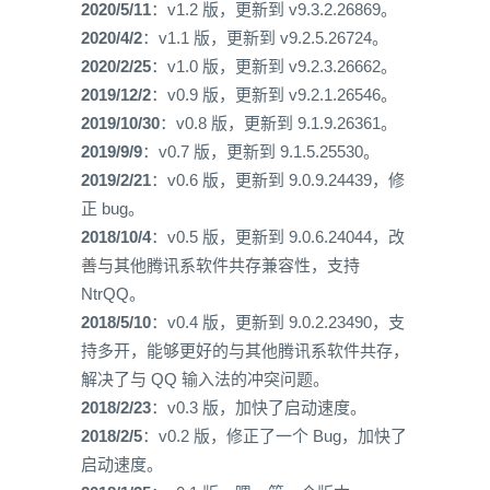
2020/5/11
：v1.2 版，更新到 v9.3.2.26869。
70
2020/4/2
：v1.1 版，更新到 v9.2.5.26724。
71
;自动下载 QQ 频道安装包
72
;启用：true，关闭：false
2020/2/25
：v1.0 版，更新到 v9.2.3.26662。
73
Guild
=
true
2019/12/2
：v0.9 版，更新到 v9.2.1.26546。
74
2019/10/30
：v0.8 版，更新到 9.1.9.26361。
75
;用户数据保存自定义目录
76
;默认为安装目录下 Data\Profile 目录
2019/9/9
：v0.7 版，更新到 9.1.5.25530。
77
;可以为绝对路径，如：C:\xxx\yyy
2019/2/21
：v0.6 版，更新到 9.0.9.24439，修
78
;可以为相对路径，如：Data\xxx\yyy，相对路径
正 bug。
79
;如果自定义目录无效，自动调整为默认目录
80
ProfileDir
=
2018/10/4
：v0.5 版，更新到 9.0.6.24044，改
善与其他腾讯系软件共存兼容性，支持
NtrQQ。
2018/5/10
：v0.4 版，更新到 9.0.2.23490，支
持多开，能够更好的与其他腾讯系软件共存，
解决了与 QQ 输入法的冲突问题。
2018/2/23
：v0.3 版，加快了启动速度。
2018/2/5
：v0.2 版，修正了一个 Bug，加快了
启动速度。