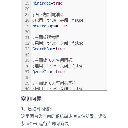
25
MiniPage
=
true
26
27
;右下角新闻弹窗
28
;启用：true，关闭：false
29
NewsPopups
=
true
30
31
;主面板搜索框
32
;启用：true，关闭：false
33
SearchBar
=
true
34
35
;主面板 QQ 空间图标
36
;启用：true，关闭：false
37
QzoneIcon
=
true
38
39
;主面板 QQ 空间标签栏
40
;启用：true，关闭：false
41
QzoneTab
=
true
常见问题
42
43
;主面板腾讯文档图标
1、启动时闪退？
44
;启用：true，关闭：false
这是因为您当前的系统缺少库文件所致，请安
45
DocIcon
=
true
46
装 VC++ 运行库即可解决！