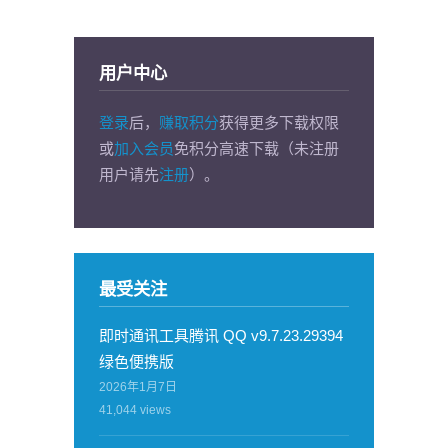
用户中心
登录
后，
赚取积分
获得更多下载权限
或
加入会员
免积分高速下载（未注册
用户请先
注册
）。
最受关注
即时通讯工具腾讯 QQ v9.7.23.29394
绿色便携版
2026年1月7日
41,044
views