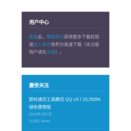
用户中心
登录
后，
赚取积分
获得更多下载权限
或
加入会员
免积分高速下载（未注册
用户请先
注册
）。
最受关注
即时通讯工具腾讯 QQ v9.7.23.29394
绿色便携版
2026年1月7日
41,052
views