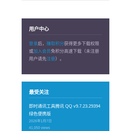
用户中心
登录
后，
赚取积分
获得更多下载权限
或
加入会员
免积分高速下载（未注册
用户请先
注册
）。
最受关注
即时通讯工具腾讯 QQ v9.7.23.29394
绿色便携版
2026年1月7日
41,050
views