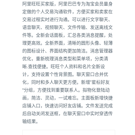
阿里旺旺买家版，阿里巴巴专为淘宝会员量身
定做的个人交易沟通软件，方便买家和卖家在
交易过程实时进行沟通。可以进行文字聊天、
语音聊天、视频聊天、文件传输、发送离线文
件等。全新会话面板，汇总各类消息提醒，处
理更高效。全新界面，清晰的圆形头像、轻薄
的图标设计、界面结构更加简洁。消息管理器
优化，重新梳理消息类型和菜单项，分类清
晰.查找便捷。旺旺个人资料和名片全新设
计，支持设置个性背景图。聊天窗口合并优
化，同时和多人聊天更方便。新增”星标好友
“分组，方便找到重要联系人。拟物化登陆动
画，简洁、灵动，一试难忘。主面板新增快捷
店铺入口，快速访问好友店铺。文件发送完成
后自动关闭发送框，在聊天窗口中实时穿透传
输结果。